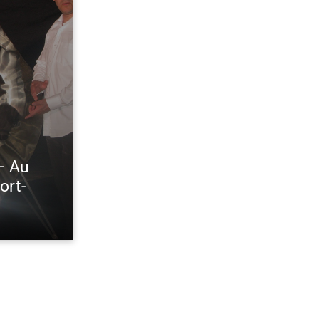
 – Au
ort-