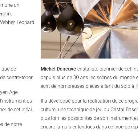
ommune un
rotin,
 Webber, Léonard
e que de
Michel Deneuve
cristaliste pionnier de cet i
 de contre-ténor.
depuis plus de 30 ans les scènes du monde en
écrit de nombreuses pièces allant du solo à 
oyen-Age
.
 l’instrument qui
Il a développé pour la réalisation de ce pro
er de cet idéal.
culturel une technique de jeu au Cristal Basc
plus loin les possibilités de son instrument e
es de notre
encore jamais entendues dans ce type de répe