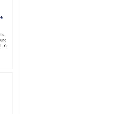
de
ieu.
ound
le. Ce