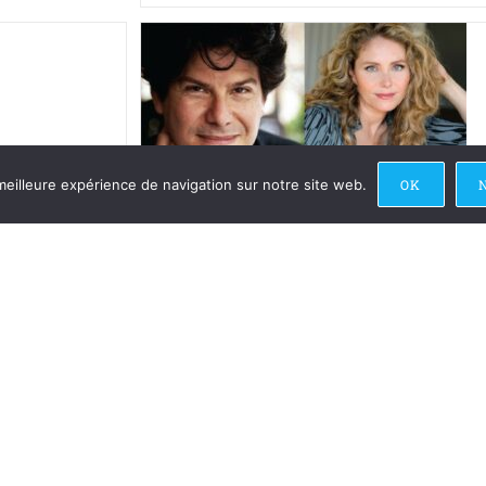
meilleure expérience de navigation sur notre site web.
OK
Sébastien Fournier Clara Ponty Concert
Concert Les Maîtres Baroques au
Château de Querrieu
Dans le cadre de Septembre au Château de Querri
l'ensemble Sprezzatura vous présente Les Maître
Baroques, un programme exceptionnel qui vous f
umières de
voyager dans une étroite communion entre le cha
Continuer La Lecture
tival Lumières de
ien Fournier à la