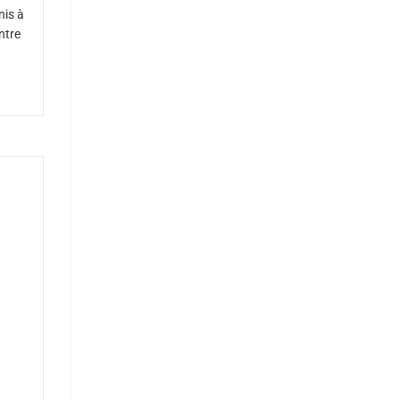
nis à
ntre