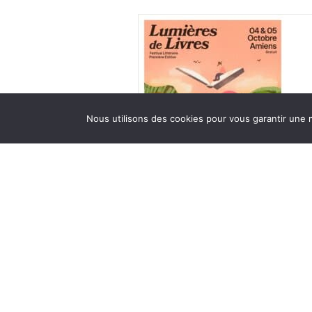
Nous utilisons des cookies pour vous garantir une 
Sprezzatura au Festival L
Livres
Dans le cadre de la 1ère édition du Fes
Livres, Yacoub Abdellatif invite Sébast