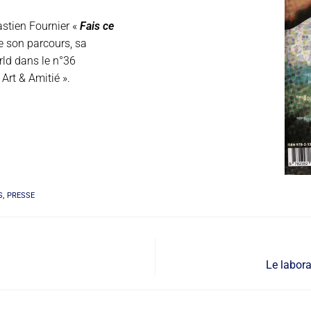
stien Fournier «
Fais ce
e son parcours, sa
ld dans le n°36
Art & Amitié ».
S
,
PRESSE
Le labora