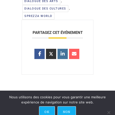
,
DIALOGUE DES ARTS
,
DIALOGUE DES CULTURES
SPREZZA WORLD
PARTAGEZ CET ÉVÉNEMENT
Nous utilisons des cookies pour vous garantir une meilleure
expérience de navigation sur notre site web.
Recevoir la Newsletter
Contact
Recrutement
OK
NON
Crédits & Mentions Légales
Nous soutenir