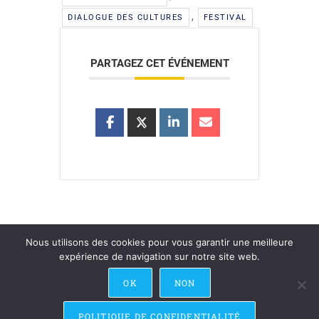
,
DIALOGUE DES CULTURES
FESTIVAL
PARTAGEZ CET ÉVÉNEMENT
Nous utilisons des cookies pour vous garantir une meilleure
expérience de navigation sur notre site web.
Recevoir la Newsletter
Contact
Recrutement
Crédits & Mentions Légales
Nous soutenir
OK
NON
POLITIQUE DE CONFIDENTIALITÉ