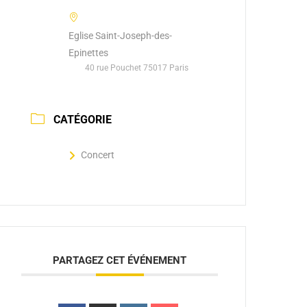
Eglise Saint-Joseph-des-
Epinettes
40 rue Pouchet 75017 Paris
CATÉGORIE
Concert
 /
k
PARTAGEZ CET ÉVÉNEMENT