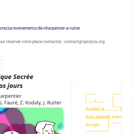
prezza/evenements/de-charpentier-a-rutter
our réserver votre place contactez : contact@sprezza.org
+
+ iCal
Ajouter à
Outloo
mon Agenda
export
Google