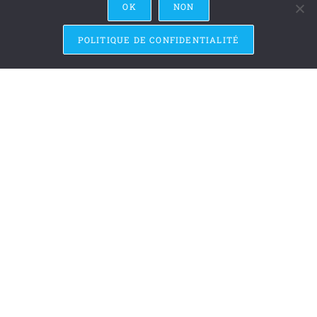
OK
NON
POLITIQUE DE CONFIDENTIALITÉ
Résidence Accra 2019
Résidence de co-création du spectacle "The Banquet" à
Accra au Ghana puis en République Tchèque pour le Festival
KoresponDance 2019. Co-création : Sébastien Fournier, Jean
Gaudin et le Ghana Dance Ensemble. Spectacle The Banquet
Continuer La Lecture